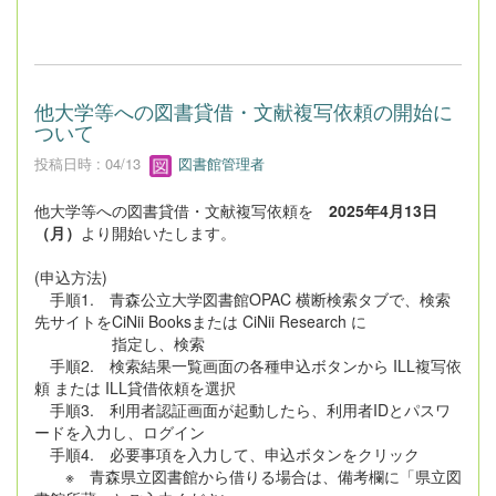
他大学等への図書貸借・文献複写依頼の開始に
ついて
投稿日時 : 04/13
図書館管理者
他大学等への図書貸借・文献複写依頼を
2025年4月13日
（月）
より開始いたします。
(申込方法)
手順1. 青森公立大学図書館OPAC 横断検索タブで、検索
先サイトをCiNii Booksまたは CiNii Research に
指定し、検索
手順2. 検索結果一覧画面の各種申込ボタンから ILL複写依
頼 または ILL貸借依頼を選択
手順3. 利用者認証画面が起動したら、利用者IDとパスワ
ードを入力し、ログイン
手順4. 必要事項を入力して、申込ボタンをクリック
※ 青森県立図書館から借りる場合は、備考欄に「県立図