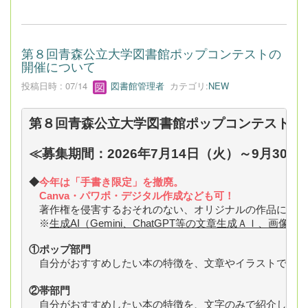
第８回青森公立大学図書館ポップコンテストの
開催について
投稿日時 : 07/14
図書館管理者
カテゴリ:
NEW
第８回青森公立大学図書館ポップコンテストを
≪募集期間：2026年7月14日（火）～9月30日
◆
今年は「手書き限定」を撤廃。
　Canva・パワポ・デジタル作成なども可！
　著作権を侵害するおそれのない、オリジナルの作品に限り
　※
生成AI（Gemini、ChatGPT等の文章生成ＡＩ、画
①ポップ部門
　自分がおすすめしたい本の特徴を、文章やイラストで紹介
②帯部門
　自分がおすすめしたい本の特徴を、文字のみで紹介してく