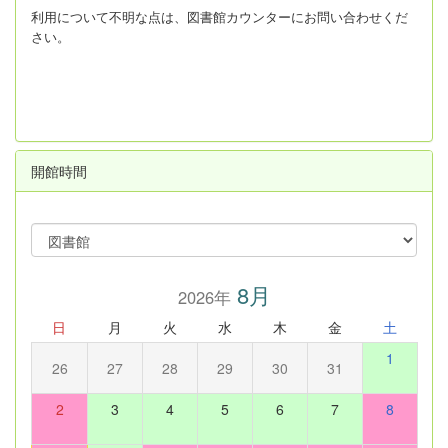
利用について不明な点は、図書館カウンターにお問い合わせくだ
さい。
開館時間
8月
2026年
日
月
火
水
木
金
土
1
26
27
28
29
30
31
2
3
4
5
6
7
8