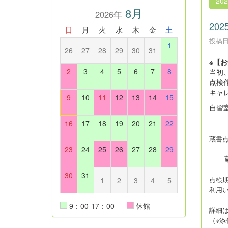
20
8月
2026年
20
日
月
火
水
木
金
土
投稿日時
1
26
27
28
29
30
31
※【
2
3
4
5
6
7
8
当初
点検
キャ
9
10
11
12
13
14
15
自習
16
17
18
19
20
21
22
蔵書
23
24
25
26
27
28
29
蔵書点
30
31
点検
1
2
3
4
5
利用
9：00-17：00
休館
詳細
（※