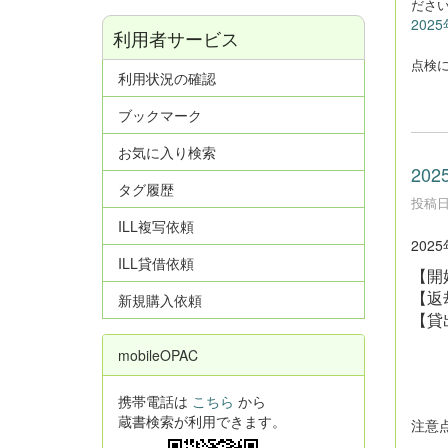
ださ
202
利用者サービス
点検
利用状況の確認
ブックマーク
お気に入り検索
20
タグ履歴
投稿日時
ILL複写依頼
20
ILL貸借依頼
【開
【返
新規購入依頼
【貸
学
mobileOPAC
一
携帯電話は
こちら
から
蔵書検索が利用できます。
注意