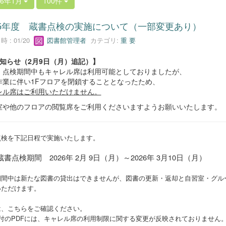
26年1月
100件
25年度 蔵書点検の実施について（一部変更あり）
 : 01/20
図書館管理者
カテゴリ:
重 要
お知らせ（2月9日（月）追記）】
、点検期間中もキャレル席は利用可能としておりましたが、
作業に伴い1Fフロアを閉鎖することとなったため、
レル席はご利用いただけません。
室や他のフロアの閲覧席をご利用くださいますようお願いいたします。
点検を下記日程で実施いたします。
検期間 2026年 2月 9日（月）～2026年 3月10日（月）
期間中は新たな図書の貸出はできませんが、図書の更新・返却と自習室・グル
いただけます。
は、こちらをご確認ください。
添付のPDFには、キャレル席の利用制限に関する変更が反映されておりません