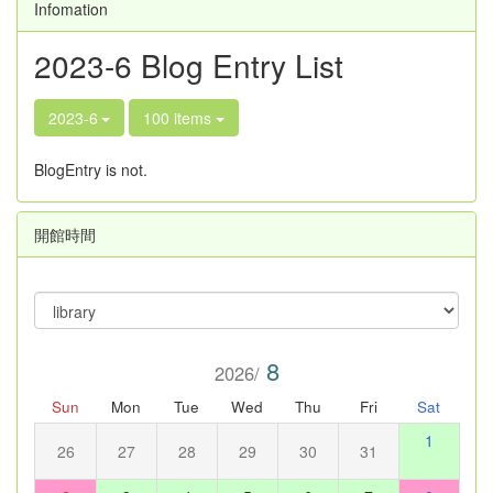
Infomation
2023-6 Blog Entry List
2023-6
100 items
BlogEntry is not.
開館時間
8
2026/
Sun
Mon
Tue
Wed
Thu
Fri
Sat
1
26
27
28
29
30
31