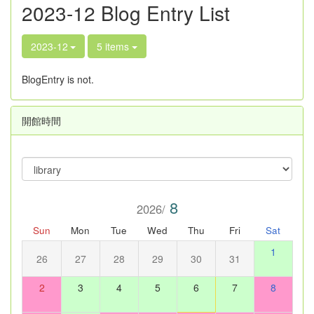
2023-12 Blog Entry List
2023-12
5 items
BlogEntry is not.
開館時間
8
2026/
Sun
Mon
Tue
Wed
Thu
Fri
Sat
1
26
27
28
29
30
31
2
3
4
5
6
7
8