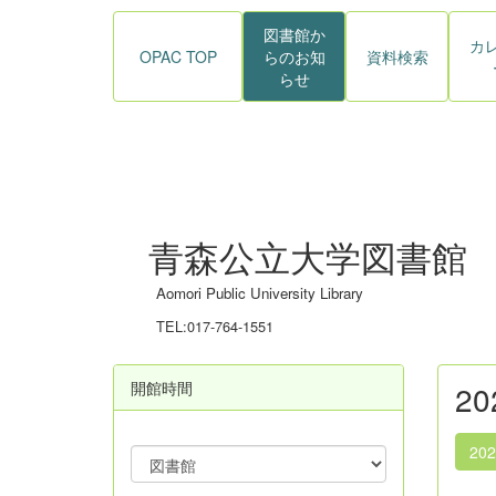
図書館か
カ
OPAC TOP
らのお知
資料検索
らせ
青森公立大学図書館
Aomori Public University Library
TEL:017-764-1551
開館時間
2
20