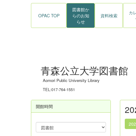
図書館か
カ
OPAC TOP
らのお知
資料検索
らせ
青森公立大学図書館
Aomori Public University Library
TEL:017-764-1551
開館時間
2
20