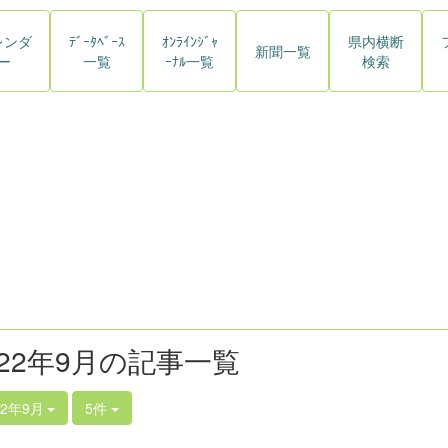
レンダ
ﾃﾞｰﾀﾍﾞｰｽ
ｵﾝﾗｲﾝｼﾞｬ
県内横断
新聞一覧
ー
一覧
ｰﾅﾙ一覧
検索
022年9月の記事一覧
22年9月
5件