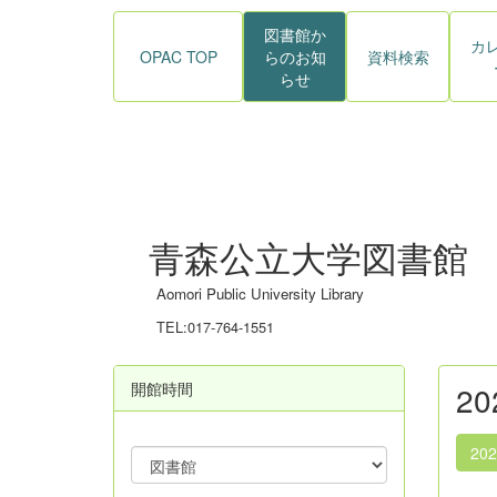
図書館か
カ
OPAC TOP
らのお知
資料検索
らせ
青森公立大学図書館
Aomori Public University Library
TEL:017-764-1551
開館時間
2
20