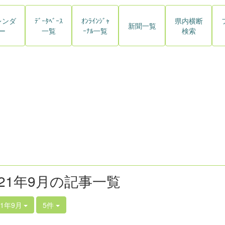
レンダ
ﾃﾞｰﾀﾍﾞｰｽ
ｵﾝﾗｲﾝｼﾞｬ
県内横断
新聞一覧
ー
一覧
ｰﾅﾙ一覧
検索
021年9月の記事一覧
21年9月
5件