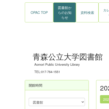
図書館か
カ
OPAC TOP
らのお知
資料検索
らせ
青森公立大学図書館
Aomori Public University Library
TEL:017-764-1551
開館時間
2
20