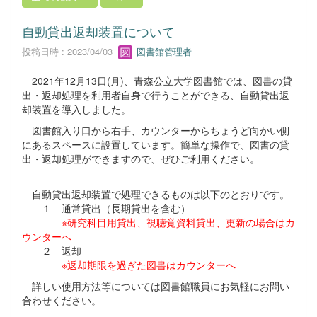
自動貸出返却装置について
投稿日時 : 2023/04/03
図書館管理者
2021年12月13日(月)、青森公立大学図書館では、図書の貸
出・返却処理を利用者自身で行うことができる、自動貸出返
却装置を導入しました。
図書館入り口から右手、カウンターからちょうど向かい側
にあるスペースに設置しています。簡単な操作で、図書の貸
出・返却処理ができますので、ぜひご利用ください。
自動貸出返却装置で処理できるものは以下のとおりです。
１ 通常貸出（長期貸出を含む）
※研究科目用貸出、視聴覚資料貸出、更新の場合はカ
ウンターへ
２ 返却
※返却期限を過ぎた図書はカウンターへ
詳しい使用方法等については図書館職員にお気軽にお問い
合わせください。