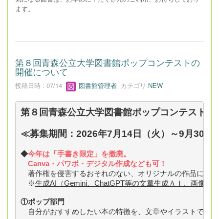
ます。
第８回青森公立大学図書館ポップコンテストの
開催について
投稿日時 : 07/14
図書館管理者
カテゴリ:
NEW
第８回青森公立大学図書館ポップコンテストを
≪募集期間：2026年7月14日（火）～9月30日
◆
今年は「手書き限定」を撤廃。
　Canva・パワポ・デジタル作成なども可！
　著作権を侵害するおそれのない、オリジナルの作品に限り
　※
生成AI（Gemini、ChatGPT等の文章生成ＡＩ、画
①ポップ部門
　自分がおすすめしたい本の特徴を、文章やイラストで紹介