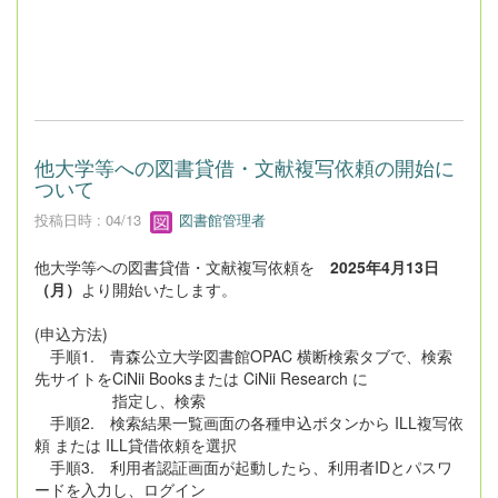
他大学等への図書貸借・文献複写依頼の開始に
ついて
投稿日時 : 04/13
図書館管理者
他大学等への図書貸借・文献複写依頼を
2025年4月13日
（月）
より開始いたします。
(申込方法)
手順1. 青森公立大学図書館OPAC 横断検索タブで、検索
先サイトをCiNii Booksまたは CiNii Research に
指定し、検索
手順2. 検索結果一覧画面の各種申込ボタンから ILL複写依
頼 または ILL貸借依頼を選択
手順3. 利用者認証画面が起動したら、利用者IDとパスワ
ードを入力し、ログイン