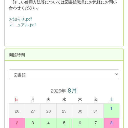
詳しい使用方法等については図書館職員にお気軽にお問い
合わせください。
お知らせ.pdf
マニュアル.pdf
開館時間
8月
2026年
日
月
火
水
木
金
土
1
26
27
28
29
30
31
2
3
4
5
6
7
8