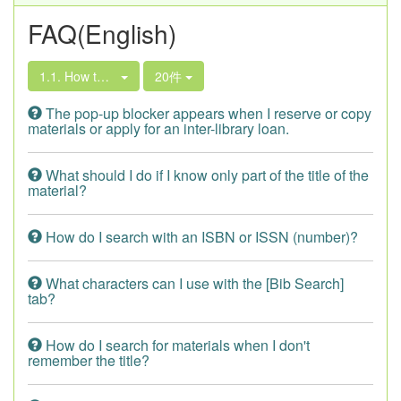
FAQ(English)
1.1. How to Search the Library Book Collection
20件
The pop-up blocker appears when I reserve or copy
materials or apply for an inter-library loan.
What should I do if I know only part of the title of the
material?
How do I search with an ISBN or ISSN (number)?
What characters can I use with the [Bib Search]
tab?
How do I search for materials when I don't
remember the title?