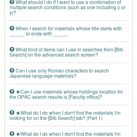
What should I do if I want to use a combination of
multiple search conditions (such as one including x or
y)?
When I search for materials whose title starts with
_____, or ends with _____.
What kind of items can I use in searches from [Bib
Search] on the advanced search screen?
Can I use only Roman characters to search
Japanese language materials?
★Can I use materials whose holdings location for
the OPAC search results is [Faculty office]?
★What do I do when I don't find the materials I'm
looking for on the [Bib Search] tab? (Part 1)
★What do I do when I don't find the materials I'm