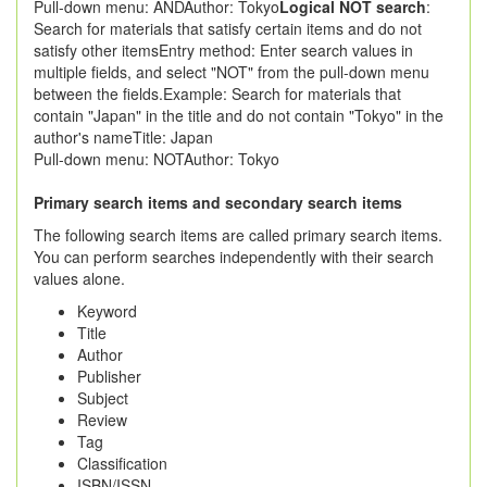
Pull-down menu: ANDAuthor: Tokyo
Logical NOT search
:
Search for materials that satisfy certain items and do not
satisfy other itemsEntry method: Enter search values in
multiple fields, and select "NOT" from the pull-down menu
between the fields.Example: Search for materials that
contain "Japan" in the title and do not contain "Tokyo" in the
author's nameTitle: Japan
Pull-down menu: NOTAuthor: Tokyo
Primary search items and secondary search items
The following search items are called primary search items.
You can perform searches independently with their search
values alone.
Keyword
Title
Author
Publisher
Subject
Review
Tag
Classification
ISBN/ISSN