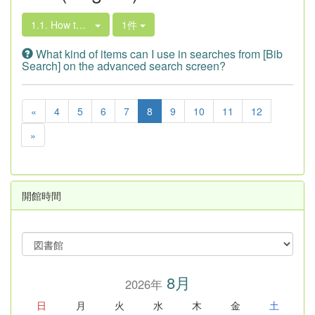
1.1. How to Search the Library Book Collection
1件
What kind of items can I use in searches from [Bib
Search] on the advanced search screen?
«
4
5
6
7
8
9
10
11
12
»
開館時間
8月
2026年
日
月
火
水
木
金
土