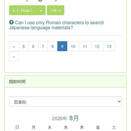
1.1. How to Search the Library Book Collection
1件
Can I use only Roman characters to search
Japanese language materials?
«
5
6
7
8
9
10
11
12
13
»
開館時間
8月
2026年
日
月
火
水
木
金
土