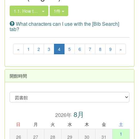
1.1. How to Search the Library Book Collection
1件
What characters can I use with the [Bib Search]
tab?
«
1
2
3
4
5
6
7
8
9
»
開館時間
8月
2026年
日
月
火
水
木
金
土
1
26
27
28
29
30
31