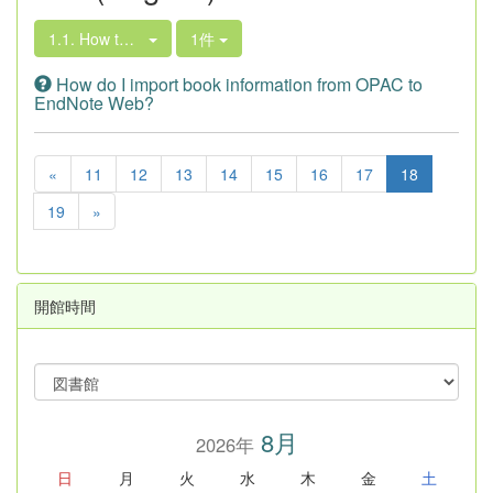
1.1. How to Search the Library Book Collection
1件
How do I import book information from OPAC to
EndNote Web?
«
11
12
13
14
15
16
17
18
19
»
開館時間
8月
2026年
日
月
火
水
木
金
土