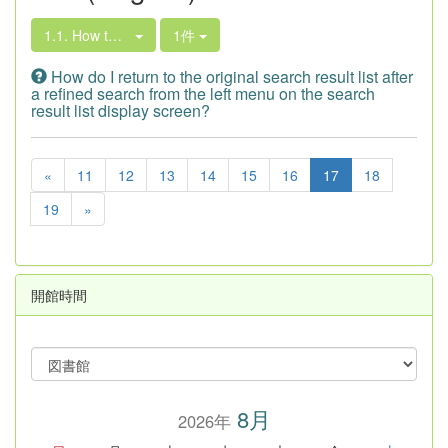
1.1. How to Search the Library Book Collection
1件
How do I return to the original search result list after
a refined search from the left menu on the search
result list display screen?
«
11
12
13
14
15
16
17
18
19
»
開館時間
8月
2026年