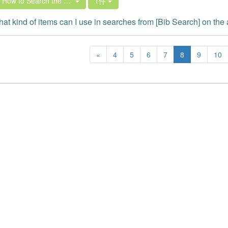
. How to Search the Library Book Collection
1件
at kind of items can I use in searches from [Bib Search] on th
«
4
5
6
7
8
9
10