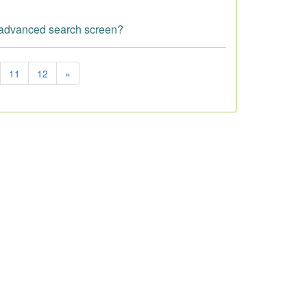
e advanced search screen?
11
12
»