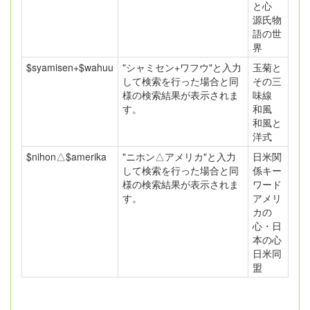
と心
源氏物
語の世
界
$syamisen+$wahuu
"シャミセン+ワフウ"と入力
玉菊と
して検索を行った場合と同
その三
様の検索結果が表示されま
味線
す。
和風
和風と
洋式
$nihon△$amerika
"ニホン△アメリカ"と入力
日米関
して検索を行った場合と同
係キー
様の検索結果が表示されま
ワード
す。
アメリ
カの
心・日
本の心
日米同
盟