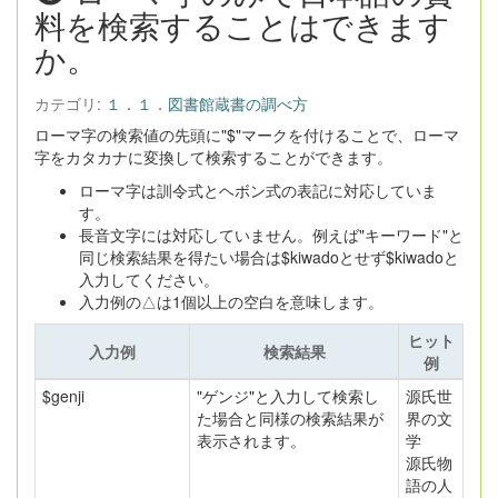
料を検索することはできます
か。
カテゴリ:
１．１．図書館蔵書の調べ方
ローマ字の検索値の先頭に"$"マークを付けることで、ローマ
字をカタカナに変換して検索することができます。
ローマ字は訓令式とヘボン式の表記に対応していま
す。
長音文字には対応していません。例えば"キーワード"と
同じ検索結果を得たい場合は$kiwadoとせず$kiwadoと
入力してください。
入力例の△は1個以上の空白を意味します。
ヒット
入力例
検索結果
例
$genji
"ゲンジ"と入力して検索し
源氏世
た場合と同様の検索結果が
界の文
表示されます。
学
源氏物
語の人