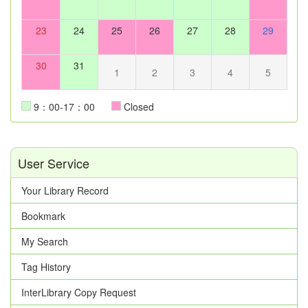
23
24
25
26
27
28
29
30
31
1
2
3
4
5
9：00-17：00
Closed
User Service
Your Library Record
Bookmark
My Search
Tag History
InterLibrary Copy Request