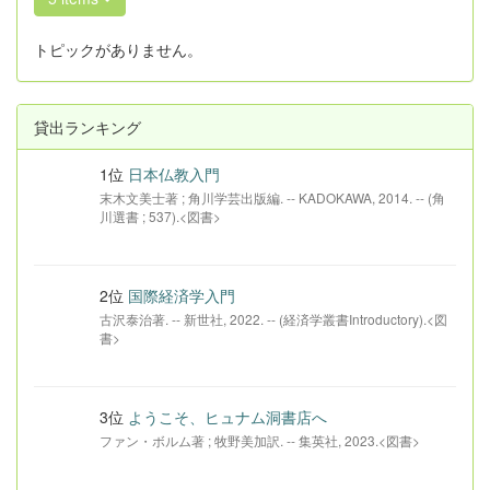
トピックがありません。
貸出ランキング
1位
日本仏教入門
末木文美士著 ; 角川学芸出版編. -- KADOKAWA, 2014. -- (角
川選書 ; 537).<図書>
2位
国際経済学入門
古沢泰治著. -- 新世社, 2022. -- (経済学叢書Introductory).<図
書>
3位
ようこそ、ヒュナム洞書店へ
ファン・ボルム著 ; 牧野美加訳. -- 集英社, 2023.<図書>