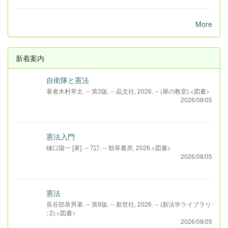
More
新着案内
自衛隊と憲法
著者木村草太. -- 第3版. -- 晶文社, 2026. -- (犀の教室).<図書>
2026/08/05
憲法入門
樋口陽一 [著]. -- 7訂. -- 勁草書房, 2026.<図書>
2026/08/05
憲法
長谷部恭男著. -- 第9版. -- 新世社, 2026. -- (新法学ライブラリ
; 2).<図書>
2026/08/05