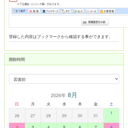
登録した内容はブックマークから確認する事ができます。
開館時間
8月
2026年
日
月
火
水
木
金
土
1
26
27
28
29
30
31
2
3
4
5
6
7
8