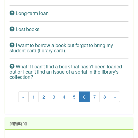
Long-term loan
Lost books
I want to borrow a book but forgot to bring my
student card (library card).
What if I can't find a book that hasn't been loaned
out or I can't find an issue of a serial in the library's
collection?
«
1
2
3
4
5
6
7
8
»
開館時間