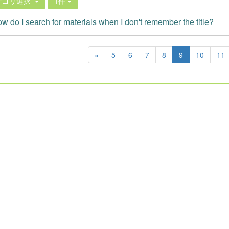
テゴリ選択
1件
 do I search for materials when I don't remember the title?
«
5
6
7
8
9
10
11