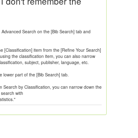
 I don't remember the
to Advanced Search on the [Bib Search] tab and
e [Classification] item from the [Refine Your Search]
 using the classification item, you can also narrow
assification, subject, publisher, language, etc.
e lower part of the [Bib Search] tab.
om Search by Classification, you can narrow down the
e search with
tistics."