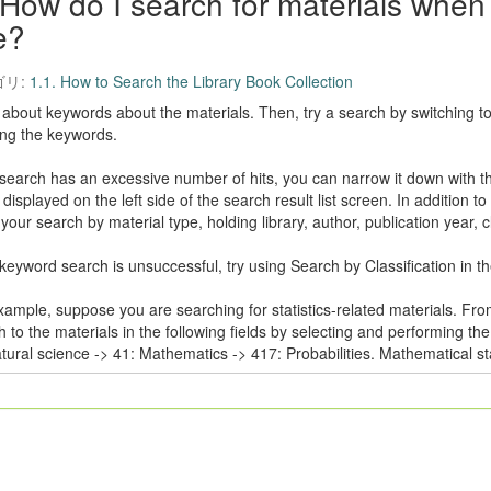
How do I search for materials when
le?
ゴリ:
1.1. How to Search the Library Book Collection
 about keywords about the materials. Then, try a search by switching 
ing the keywords.
e search has an excessive number of hits, you can narrow it down with th
isplayed on the left side of the search result list screen. In addition to
our search by material type, holding library, author, publication year, cl
 keyword search is unsuccessful, try using Search by Classification in th
xample, suppose you are searching for statistics-related materials. Fr
 to the materials in the following fields by selecting and performing th
tural science -> 41: Mathematics -> 417: Probabilities. Mathematical sta