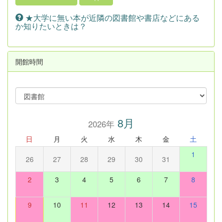
★大学に無い本が近隣の図書館や書店などにある
か知りたいときは？
開館時間
8月
2026年
日
月
火
水
木
金
土
1
26
27
28
29
30
31
2
3
4
5
6
7
8
9
10
11
12
13
14
15