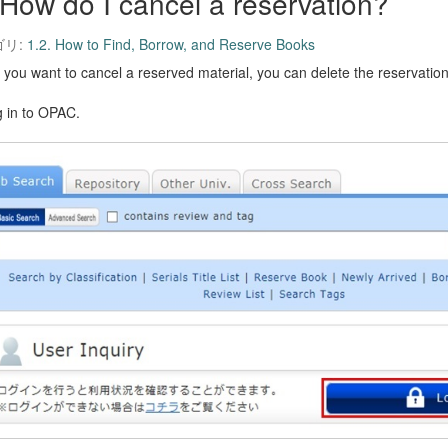
How do I cancel a reservation?
ゴリ:
1.2. How to Find, Borrow, and Reserve Books
you want to cancel a reserved material, you can delete the reservati
g in to OPAC.