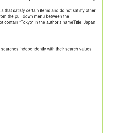
ls that satisfy certain items and do not satisfy other
 from the pull-down menu between the
not contain "Tokyo" in the author's nameTitle: Japan
 searches independently with their search values