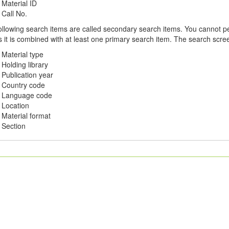
Material ID
Call No.
ollowing search items are called secondary search items. You cannot p
 it is combined with at least one primary search item. The search scree
Material type
Holding library
Publication year
Country code
Language code
Location
Material format
Section