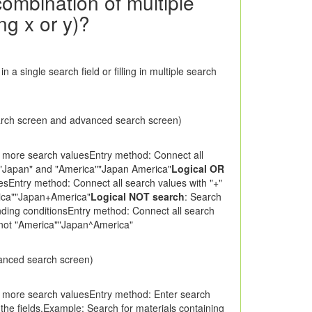
combination of multiple
ng x or y)?
 a single search field or filling in multiple search
arch screen and advanced search screen)
or more search valuesEntry method: Connect all
h "Japan" and "America""Japan America"
Logical OR
uesEntry method: Connect all search values with "+"
erica""Japan+America"
Logical NOT search
: Search
ponding conditionsEntry method: Connect all search
t not "America""Japan^America"
anced search screen)
 or more search valuesEntry method: Enter search
the fields.Example: Search for materials containing