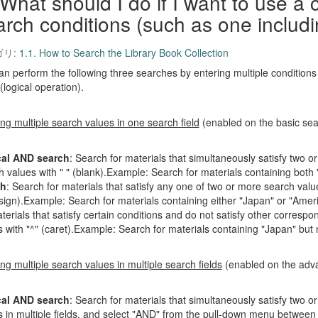
What should I do if I want to use a 
arch conditions (such as one includi
ゴリ:
1.1. How to Search the Library Book Collection
n perform the following three searches by entering multiple conditions in
 (logical operation).
ng multiple search values in one search field
(enabled on the basic se
al AND search
: Search for materials that simultaneously satisfy two 
h values with " " (blank).Example: Search for materials containing bot
ch
: Search for materials that satisfy any one of two or more search val
 sign).Example: Search for materials containing either "Japan" or "Am
terials that satisfy certain conditions and do not satisfy other corres
s with "^" (caret).Example: Search for materials containing "Japan" bu
ng multiple search values in multiple search fields
(enabled on the adv
al AND search
: Search for materials that simultaneously satisfy two
s in multiple fields, and select "AND" from the pull-down menu between 