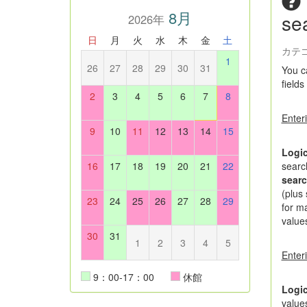
8月
se
2026年
日
月
火
水
木
金
土
カテ
1
26
27
28
29
30
31
You ca
fields
2
3
4
5
6
7
8
Enteri
9
10
11
12
13
14
15
Logic
16
17
18
19
20
21
22
searc
sear
(plus
23
24
25
26
27
28
29
for ma
value
30
31
1
2
3
4
5
Enteri
9：00-17：00
休館
Logic
value