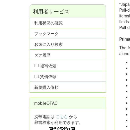
"Japan
Pull-
利用者サービス
items
fields
利用状況の確認
Pull-
ブックマーク
Prima
お気に入り検索
The f
alone
タグ履歴
ILL複写依頼
ILL貸借依頼
新規購入依頼
mobileOPAC
携帯電話は
こちら
から
蔵書検索が利用できます。