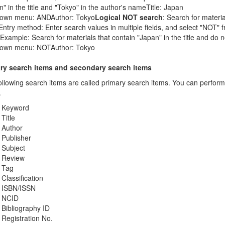
" in the title and "Tokyo" in the author's nameTitle: Japan
down menu: ANDAuthor: Tokyo
Logical NOT search
: Search for materia
Entry method: Enter search values in multiple fields, and select "NOT"
.Example: Search for materials that contain "Japan" in the title and do 
down menu: NOTAuthor: Tokyo
ry search items and secondary search items
ollowing search items are called primary search items. You can perform
.
Keyword
Title
Author
Publisher
Subject
Review
Tag
Classification
ISBN/ISSN
NCID
Bibliography ID
Registration No.