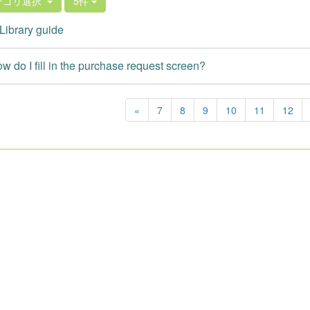
テゴリ選択
5件
ibrary guide
 do I fill in the purchase request screen?
«
7
8
9
10
11
12