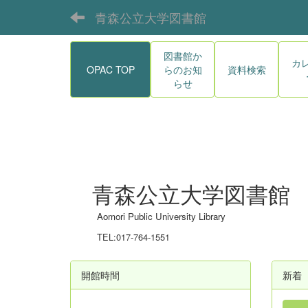
青森公立大学図書館
図書館か
カ
OPAC TOP
らのお知
資料検索
らせ
青森公立大学図書館
Aomori Public University Library
TEL:017-764-1551
開館時間
新着