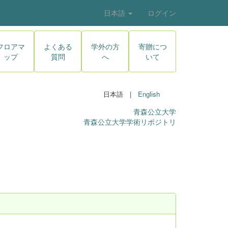
日本語
ログイン
フロアマ
よくある
学外の方
寄贈につ
ップ
質問
へ
いて
日本語 |
English
青森公立大学
青森公立大学学術リポジトリ