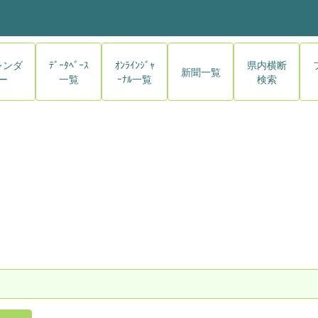
レンダ
ﾃﾞｰﾀﾍﾞｰｽ
ｵﾝﾗｲﾝｼﾞｬ
県内横断
新聞一覧
ー
一覧
ｰﾅﾙ一覧
検索