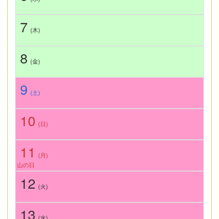
7
(木)
8
(金)
9
(土)
10
(日)
11
(月)
山の日
12
(火)
13
(水)