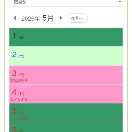
5月
2026年
今月へ
1
(金)
2
(土)
3
(日)
憲法記念日
4
(月)
みどりの日
5
(火)
こどもの日
6
(水)