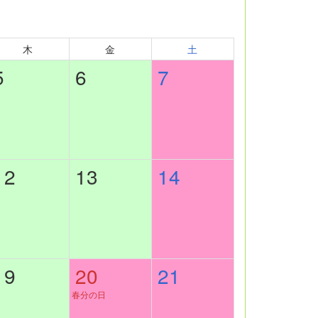
木
金
土
5
6
7
12
13
14
19
20
21
春分の日