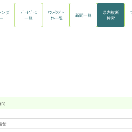
レンダ
ﾃﾞｰﾀﾍﾞｰｽ
ｵﾝﾗｲﾝｼﾞｬ
県内横断
新聞一覧
ー
一覧
ｰﾅﾙ一覧
検索
時間