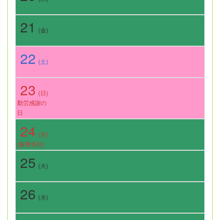
21
(金)
22
(土)
23
(日)
勤労感謝の
日
24
(月)
(振替休日)
25
(火)
26
(水)